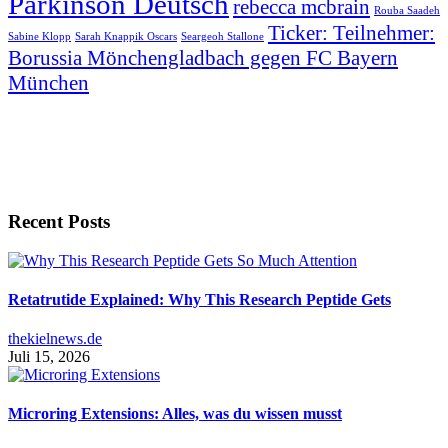
Parkinson Deutsch
rebecca mcbrain
Rouba Saadeh
Ticker: Teilnehmer:
Sabine Klopp
Sarah Knappik Oscars
Seargeoh Stallone
Borussia Mönchengladbach gegen FC Bayern
München
Recent Posts
Retatrutide Explained: Why This Research Peptide Gets
thekielnews.de
Juli 15, 2026
Microring Extensions: Alles, was du wissen musst