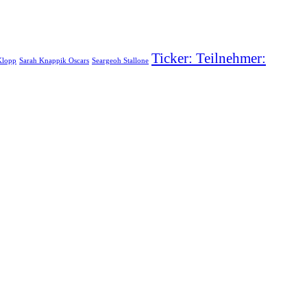
Ticker: Teilnehmer:
Klopp
Sarah Knappik Oscars
Seargeoh Stallone