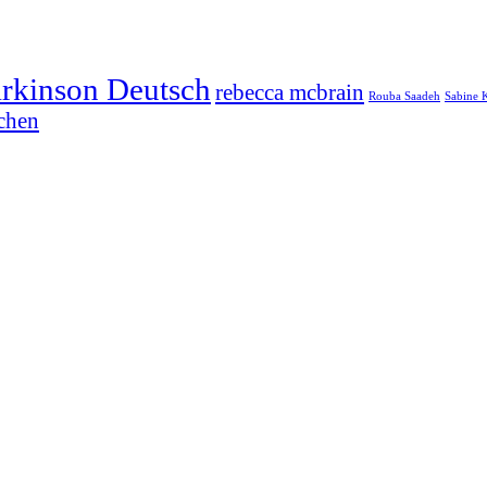
arkinson Deutsch
rebecca mcbrain
Rouba Saadeh
Sabine 
chen