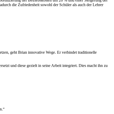
r Reduzierung der Betriebskosten um 20 % und einer Steigerung der
dadurch die Zufriedenheit sowohl der Schüler als auch der Lehrer
zen, geht Brian innovative Wege. Er verbindet traditionelle
etzt und diese gezielt in seine Arbeit integriert. Dies macht ihn zu
n.“