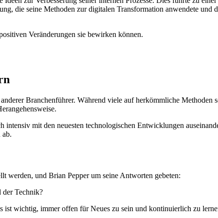
Ideen zur Verbesserung seiner internen Prozesse. Dies führte zu eine
htung, die seine Methoden zur digitalen Transformation anwendete und 
e positiven Veränderungen sie bewirken können.
rn
m anderer Branchenführer. Während viele auf herkömmliche Methoden set
 Herangehensweise.
ch intensiv mit den neuesten technologischen Entwicklungen auseinanders
 ab.
llt werden, und Brian Pepper um seine Antworten gebeten:
d der Technik?
s ist wichtig, immer offen für Neues zu sein und kontinuierlich zu lerne