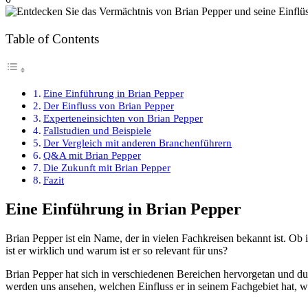
Table of Contents
Eine Einführung in Brian Pepper
Der Einfluss von Brian Pepper
Experteneinsichten von Brian Pepper
Fallstudien und Beispiele
Der Vergleich mit anderen Branchenführern
Q&A mit Brian Pepper
Die Zukunft mit Brian Pepper
Fazit
Eine Einführung in Brian Pepper
Brian Pepper ist ein Name, der in vielen Fachkreisen bekannt ist. 
ist er wirklich und warum ist er so relevant für uns?
Brian Pepper hat sich in verschiedenen Bereichen hervorgetan und dur
werden uns ansehen, welchen Einfluss er in seinem Fachgebiet hat, w