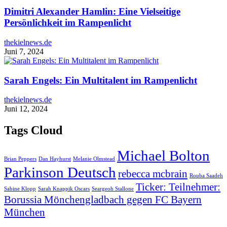
Dimitri Alexander Hamlin: Eine Vielseitige
Persönlichkeit im Rampenlicht
thekielnews.de
Juni 7, 2024
Sarah Engels: Ein Multitalent im Rampenlicht
thekielnews.de
Juni 12, 2024
Tags Cloud
Michael Bolton
Brian Peppers
Dan Hayhurst
Melanie Olmstead
Parkinson Deutsch
rebecca mcbrain
Rouba Saadeh
Ticker: Teilnehmer:
Sabine Klopp
Sarah Knappik Oscars
Seargeoh Stallone
Borussia Mönchengladbach gegen FC Bayern
München