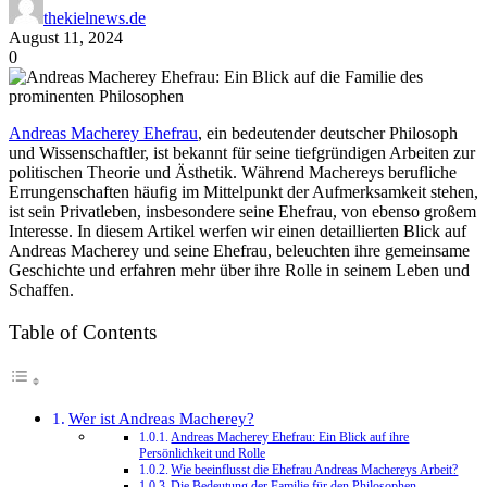
thekielnews.de
August 11, 2024
0
Andreas Macherey Ehefrau
, ein bedeutender deutscher Philosoph
und Wissenschaftler, ist bekannt für seine tiefgründigen Arbeiten zur
politischen Theorie und Ästhetik. Während Machereys berufliche
Errungenschaften häufig im Mittelpunkt der Aufmerksamkeit stehen,
ist sein Privatleben, insbesondere seine Ehefrau, von ebenso großem
Interesse. In diesem Artikel werfen wir einen detaillierten Blick auf
Andreas Macherey und seine Ehefrau, beleuchten ihre gemeinsame
Geschichte und erfahren mehr über ihre Rolle in seinem Leben und
Schaffen.
Table of Contents
Wer ist Andreas Macherey?
Andreas Macherey Ehefrau: Ein Blick auf ihre
Persönlichkeit und Rolle
Wie beeinflusst die Ehefrau Andreas Machereys Arbeit?
Die Bedeutung der Familie für den Philosophen