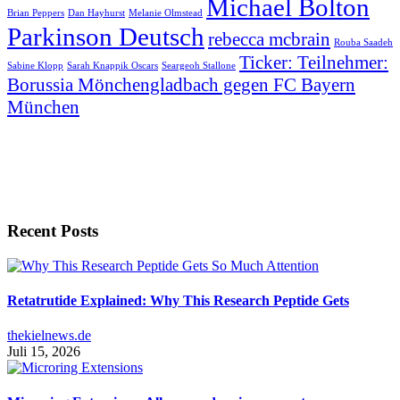
Michael Bolton
Brian Peppers
Dan Hayhurst
Melanie Olmstead
Parkinson Deutsch
rebecca mcbrain
Rouba Saadeh
Ticker: Teilnehmer:
Sabine Klopp
Sarah Knappik Oscars
Seargeoh Stallone
Borussia Mönchengladbach gegen FC Bayern
München
Recent Posts
Retatrutide Explained: Why This Research Peptide Gets
thekielnews.de
Juli 15, 2026