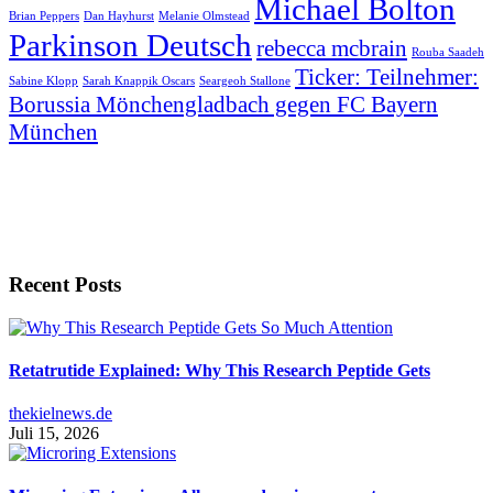
Michael Bolton
Brian Peppers
Dan Hayhurst
Melanie Olmstead
Parkinson Deutsch
rebecca mcbrain
Rouba Saadeh
Ticker: Teilnehmer:
Sabine Klopp
Sarah Knappik Oscars
Seargeoh Stallone
Borussia Mönchengladbach gegen FC Bayern
München
Recent Posts
Retatrutide Explained: Why This Research Peptide Gets
thekielnews.de
Juli 15, 2026