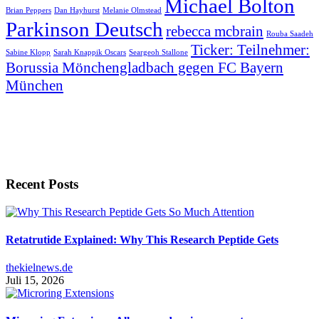
Michael Bolton
Brian Peppers
Dan Hayhurst
Melanie Olmstead
Parkinson Deutsch
rebecca mcbrain
Rouba Saadeh
Ticker: Teilnehmer:
Sabine Klopp
Sarah Knappik Oscars
Seargeoh Stallone
Borussia Mönchengladbach gegen FC Bayern
München
Recent Posts
Retatrutide Explained: Why This Research Peptide Gets
thekielnews.de
Juli 15, 2026