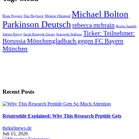
Michael Bolton
Brian Peppers
Dan Hayhurst
Melanie Olmstead
Parkinson Deutsch
rebecca mcbrain
Rouba Saadeh
Ticker: Teilnehmer:
Sabine Klopp
Sarah Knappik Oscars
Seargeoh Stallone
Borussia Mönchengladbach gegen FC Bayern
München
Recent Posts
Retatrutide Explained: Why This Research Peptide Gets
thekielnews.de
Juli 15, 2026