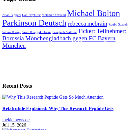
Michael Bolton
Brian Peppers
Dan Hayhurst
Melanie Olmstead
Parkinson Deutsch
rebecca mcbrain
Rouba Saadeh
Ticker: Teilnehmer:
Sabine Klopp
Sarah Knappik Oscars
Seargeoh Stallone
Borussia Mönchengladbach gegen FC Bayern
München
Recent Posts
Retatrutide Explained: Why This Research Peptide Gets
thekielnews.de
Juli 15, 2026