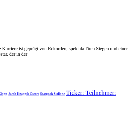
e Karriere ist geprägt von Rekorden, spektakulären Siegen und einer
ar, der in der
Ticker: Teilnehmer:
Klopp
Sarah Knappik Oscars
Seargeoh Stallone