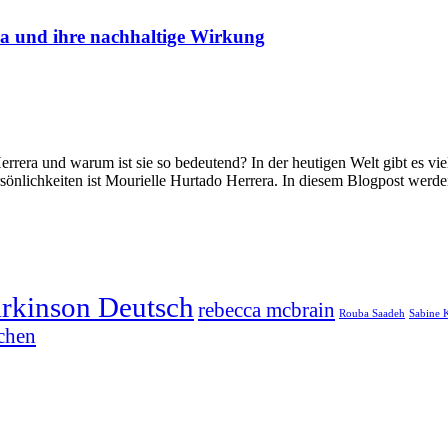
ra und ihre nachhaltige Wirkung
rrera und warum ist sie so bedeutend? In der heutigen Welt gibt es viel
sönlichkeiten ist Mourielle Hurtado Herrera. In diesem Blogpost werden
arkinson Deutsch
rebecca mcbrain
Rouba Saadeh
Sabine 
chen