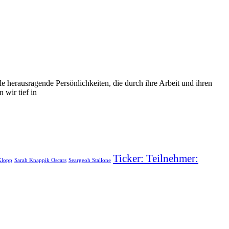
e herausragende Persönlichkeiten, die durch ihre Arbeit und ihren
 wir tief in
Ticker: Teilnehmer:
Klopp
Sarah Knappik Oscars
Seargeoh Stallone