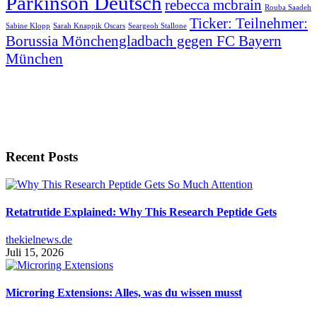
Parkinson Deutsch
rebecca mcbrain
Rouba Saadeh
Ticker: Teilnehmer:
Sabine Klopp
Sarah Knappik Oscars
Seargeoh Stallone
Borussia Mönchengladbach gegen FC Bayern
München
Recent Posts
Retatrutide Explained: Why This Research Peptide Gets
thekielnews.de
Juli 15, 2026
Microring Extensions: Alles, was du wissen musst