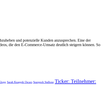
abzuheben und potenzielle Kunden anzusprechen. Eine der
Videos, die den E-Commerce-Umsatz deutlich steigern können. So
Ticker: Teilnehmer:
Klopp
Sarah Knappik Oscars
Seargeoh Stallone