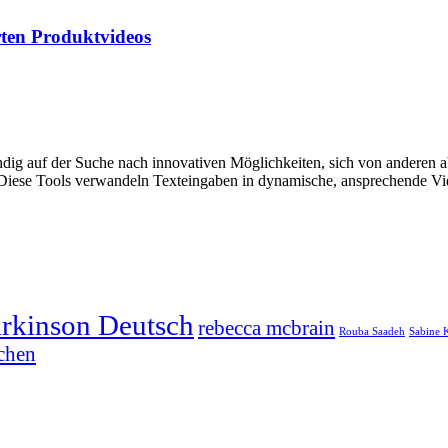
rten Produktvideos
ig auf der Suche nach innovativen Möglichkeiten, sich von anderen 
os. Diese Tools verwandeln Texteingaben in dynamische, ansprechende 
arkinson Deutsch
rebecca mcbrain
Rouba Saadeh
Sabine 
chen