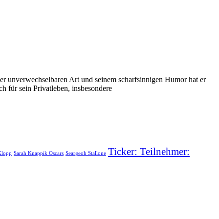
einer unverwechselbaren Art und seinem scharfsinnigen Humor hat er
h für sein Privatleben, insbesondere
Ticker: Teilnehmer:
Klopp
Sarah Knappik Oscars
Seargeoh Stallone