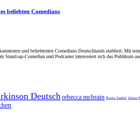
des beliebten Comedians
 bekanntesten und beliebtesten Comedians Deutschlands etabliert. Mit s
ls Stand-up-Comedian und Podcaster interessiert sich das Publikum auc
arkinson Deutsch
rebecca mcbrain
Rouba Saadeh
Sabine 
chen