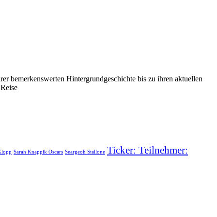
hrer bemerkenswerten Hintergrundgeschichte bis zu ihren aktuellen
 Reise
Ticker: Teilnehmer:
Klopp
Sarah Knappik Oscars
Seargeoh Stallone