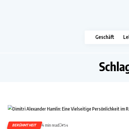
Geschäft
Le
Schla
4 min read
BERÜHMTHEIT
754