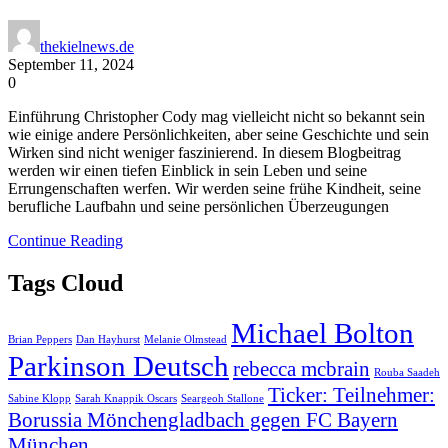
thekielnews.de
September 11, 2024
0
Einführung Christopher Cody mag vielleicht nicht so bekannt sein
wie einige andere Persönlichkeiten, aber seine Geschichte und sein
Wirken sind nicht weniger faszinierend. In diesem Blogbeitrag
werden wir einen tiefen Einblick in sein Leben und seine
Errungenschaften werfen. Wir werden seine frühe Kindheit, seine
berufliche Laufbahn und seine persönlichen Überzeugungen
Continue Reading
Tags Cloud
Michael Bolton
Brian Peppers
Dan Hayhurst
Melanie Olmstead
Parkinson Deutsch
rebecca mcbrain
Rouba Saadeh
Ticker: Teilnehmer:
Sabine Klopp
Sarah Knappik Oscars
Seargeoh Stallone
Borussia Mönchengladbach gegen FC Bayern
München