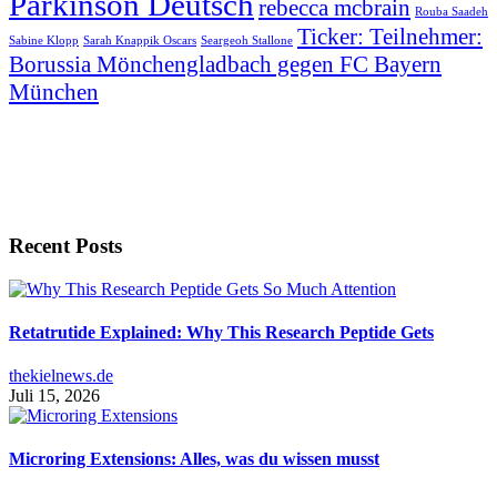
Parkinson Deutsch
rebecca mcbrain
Rouba Saadeh
Ticker: Teilnehmer:
Sabine Klopp
Sarah Knappik Oscars
Seargeoh Stallone
Borussia Mönchengladbach gegen FC Bayern
München
Recent Posts
Retatrutide Explained: Why This Research Peptide Gets
thekielnews.de
Juli 15, 2026
Microring Extensions: Alles, was du wissen musst