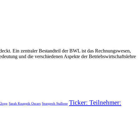
bdeckt. Ein zentraler Bestandteil der BWL ist das Rechnungswesen,
Bedeutung und die verschiedenen Aspekte der Betriebswirtschaftslehre
Ticker: Teilnehmer:
Klopp
Sarah Knappik Oscars
Seargeoh Stallone