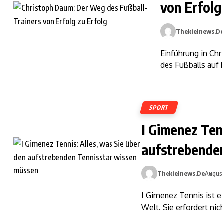
von Erfolg
Thekielnews.d
Einführung in Ch
des Fußballs au
SPORT
I Gimenez Ten
aufstrebende
Thekielnews.de
Augus
I Gimenez Tennis ist 
Welt. Sie erfordert nic